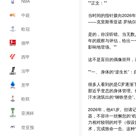
NBA
**正文：**
中超
当时间的指针拨向202
——克里斯蒂亚诺·罗纳
欧冠
是的，你没听错。当无数人
年的观察与评估，给出一
德甲
影响地登场。**
西甲
这不是盲目的偶像崇拜，
法甲
**一、 身体的“逆生长”
很多人看到的是C罗逐渐
意甲
那近乎变态的身体管理。
汗水浇筑出的“钢铁堡垒”
欧联
2026年，他41岁。但
亚洲杯
器，不容许一丝懈怠的“机
力相对较弱的对手（假设
世亚预
术，完成致命一击。这种